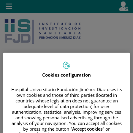
Saltar al contenido
E
Idiom
Toggle
es
navigation
activo
Saltar
Selector
Buscar
Cookies configuration
al
de
contenido
idioma
Hospital Universitario Fundación Jiménez Díaz uses its
own cookies and those of third parties (located in
countries whose legislation does not guarantee an
adequate level of data protection) for user
authentication, statistical analysis, improving services
and showing personalised advertising through the
analysis of your navigation. You can accept all cookies
by pressing the button "
Accept cookies
" or