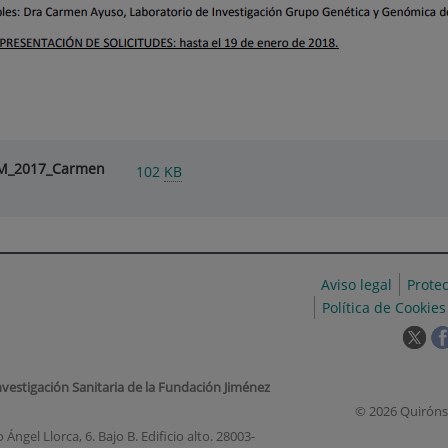
AM_2017_Carmen
102
KB
Aviso legal
Prote
Política de Cookies
Est
enl
se
nvestigación Sanitaria de la Fundación Jiménez
abr
© 2026 Quiróns
en
Ángel Llorca, 6. Bajo B. Edificio alto. 28003-
una