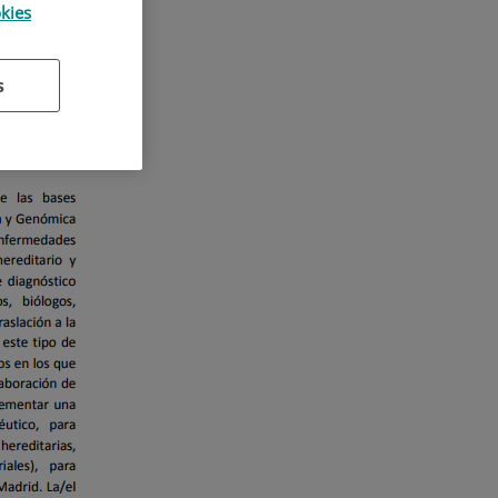
okies
s