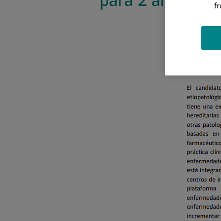
para 2 años
f