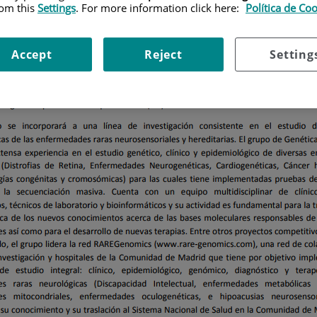
rom this
Settings
. For more information click here:
Política de Co
Accept
Reject
Setting