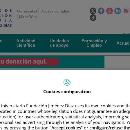
Este
Este
Este
Este
Quirónsalud
Dudas y consultas
enlace
enlace
enlace
enla
Mapa Web
Enlace
se
se
se
se
a
abrirá
abrirá
abrirá
abrir
una
Selecto
Idi
esp
en
en
en
en
aplicación
de
act
una
una
una
una
de
Actividad
Unidades
Formación y
externa.
Actual
idioma
científica
de apoyo
Empleo
ventana
ventana
ventana
vent
nueva.
nueva.
nueva.
nuev
Cookies configuration
ERTAS DE EMPLEO
|
CONVOCATORIA PARA UN CONTRATO DE AYUDANTE 
Universitario Fundación Jiménez Díaz uses its own cookies and th
located in countries whose legislation does not guarantee an adequ
ra un contrato de Ayudante de
tection) for user authentication, statistical analysis, improving s
rsonalised advertising through the analysis of your navigation. Y
es by pressing the button "
Accept cookies
" or
configure/refuse th