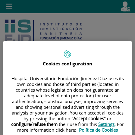
Saltar al contenido
E
Idiom
Toggle
es
navigation
activo
Cookies configuration
Saltar
Selector
Buscar
Hospital Universitario Fundación Jiménez Díaz uses its
al
de
own cookies and those of third parties (located in
contenido
idioma
countries whose legislation does not guarantee an
adequate level of data protection) for user
authentication, statistical analysis, improving services
and showing personalised advertising through the
analysis of your navigation. You can accept all cookies
by pressing the button "
Accept cookies
" or
configure/refuse them
their use from this
Settings
. For
more information click here:
Política de Cookies