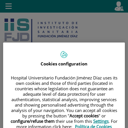
Saltar al contenido
E
Idiom
Toggle
es
navigation
activo
Cookies configuration
Saltar
Selector
Buscar
al
de
Hospital Universitario Fundación Jiménez Díaz uses its
own cookies and those of third parties (located in
contenido
idioma
countries whose legislation does not guarantee an
adequate level of data protection) for user
authentication, statistical analysis, improving services
and showing personalised advertising through the
analysis of your navigation. You can accept all cookies
by pressing the button "
Accept cookies
" or
configure/refuse them
their use from this
Settings
. For
more information click here:
Política de Cookies