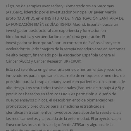
El grupo de Terapias Avanzadas y Biomarcadores en Sarcomas
(ATBSarc), liderado por el investigador principal Dr. Javier Martín
Broto (MD, PhD), en el INSTITUTO DE INVESTIGACIÓN SANITARIA DE
LA FUNDACIÓN JIMÉNEZ DÍAZ (IIS-FJD; Madrid, España), busca un
investigador postdoctoral con experiencia y formación en
bioinformática y secuenciación de próxima generación. El
investigador se incorporará por un contrato de 3 años al proyecto
Acelerador titulado '’Mejora de la terapia neoadyuvante en sarcomas
de alto riesgo'', financiado por la Asociación Española Contra el
Cáncer (AECC) y Cancer Research UK (CRUK).
Esta red se enfoca en generar una serie de herramientas y recursos
innovadores para impulsar el desarrollo de enfoques de medicina de
precisión para la terapia neoadyuvante en pacientes con sarcoma de
alto riesgo. Los resultados traslacionales (Paquete de trabajo 4 y 5) y
preclínicos basados ​​en técnicos OMICAs permitirán el diseño de
nuevos ensayos clínicos, el descubrimiento de biomarcadores
pronósticos y predictivos para la medicina estratificada e
identificarán tratamientos novedosos para abordar la resistencia a
los medicamentos y la recaída de la enfermedad. El proyecto va en
línea con las áreas de investigación de ATBSarc y algunas de las
publicaciones recientes del grupo. (1-5)