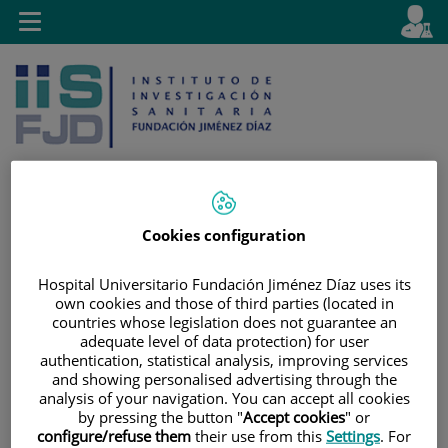
Saltar al contenido
E
Idiom
Toggle
es
navigation
activo
Cookies configuration
Saltar
Selector
Buscar
al
de
Hospital Universitario Fundación Jiménez Díaz uses its
contenido
idioma
own cookies and those of third parties (located in
countries whose legislation does not guarantee an
adequate level of data protection) for user
authentication, statistical analysis, improving services
and showing personalised advertising through the
analysis of your navigation. You can accept all cookies
by pressing the button "
Accept cookies
" or
configure/refuse them
their use from this
Settings
. For