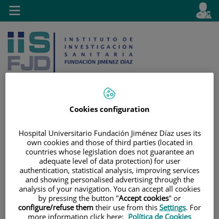
Saltar al contenido
E
Idiom
Toggle
es
navigation
activo
Cookies configuration
Saltar
Selector
Buscar
al
de
Hospital Universitario Fundación Jiménez Díaz uses its
contenido
idioma
own cookies and those of third parties (located in
countries whose legislation does not guarantee an
adequate level of data protection) for user
authentication, statistical analysis, improving services
and showing personalised advertising through the
analysis of your navigation. You can accept all cookies
by pressing the button "
Accept cookies
" or
configure/refuse them
their use from this
Settings
. For
more information click here:
Política de Cookies