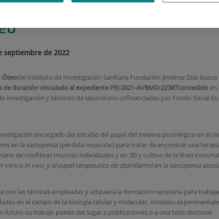
-AI/BMD-22387_Lab. Reumato
eo
de septiembre de 2022
o Óseo
del Instituto de Investigación Sanitaria Fundación Jiménez Díaz busca
os
de duración vinculado al expediente
PEJ-2021-AI/BMD-22387concedido
en 
de investigación y técnicos de laboratorio cofinanciadas por Fondo Social E
nvestigación encargado del estudio del papel del sistema purinérgico en el s
smo en la sarcopenia (pérdida muscular) para tratar de encontrar una terapia
mario de miofibras murinas individuales y en 3D y cultivo de la línea inmort
in vitro
e
in vivo, y el papel terapéutico de dipiridamol en la sarcopenia asocia
ce con las técnicas empleadas y adquiera la formación necesaria para traba
idades en el campo de la biología celular y molecular, modelos experimenta
futuro su trabajo pueda dar lugar a publicaciones o a una tesis doctoral.