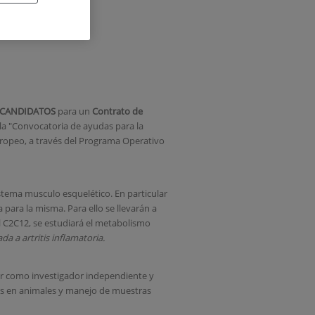
logía y
CANDIDATOS
para un
Contrato de
la "Convocatoria de ayudas para la
uropeo, a través del Programa Operativo
istema musculo esquelético. En particular
 para la misma. Para ello se llevarán a
al C2C12, se estudiará el metabolismo
da a artritis inflamatoria.
jar como investigador independiente y
les en animales y manejo de muestras