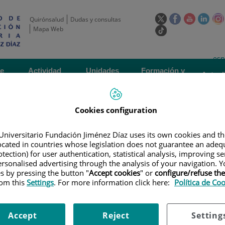
Este
Este
Este
Este
Quirónsalud
Dudas y consultas
enlace
enlace
enlace
enla
Mapa Web
Enlace
se
se
se
se
a
abrirá
abrirá
abrirá
abrir
una
Selecto
Idi
esp
en
en
en
en
aplicación
de
act
una
una
una
una
de
Actividad
Unidades
Formación y
externa.
Actual
idioma
científica
de apoyo
Empleo
ventana
ventana
ventana
vent
nueva.
nueva.
nueva.
nuev
Cookies configuration
Universitario Fundación Jiménez Díaz uses its own cookies and th
located in countries whose legislation does not guarantee an adequ
tection) for user authentication, statistical analysis, improving s
rsonalised advertising through the analysis of your navigation. Y
es by pressing the button "
Accept cookies
" or
configure/refuse th
ERTAS DE EMPLEO
|
CONVOCATORIA DE CONTRATO PARA PERSONAL INV
rom this
Settings
. For more information click here:
Política de Co
METABOLISMO ÓSEO
 contrato para Personal Inves
Accept
Reject
Setting