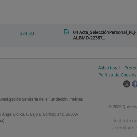
04 Acta_SelecciónPersonal_PEJ-
324
KB
AI_BMD-22387_
Aviso legal
Prote
Política de Cookies
Est
enl
se
nvestigación Sanitaria de la Fundación Jiménez
abr
© 2026 Quiróns
en
Ángel Llorca, 6. Bajo B. Edificio alto. 28003-
una
Instituto d
ña)
ven
acreditado p
nue