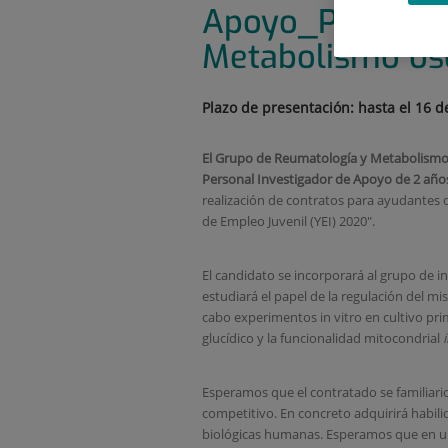
Apoyo_PEJ-2021
Metabolismo ós
Plazo de presentación: hasta el 16 
El Grupo de Reumatología y Metabolism
Personal Investigador de Apoyo de 2 añ
realización de contratos para ayudantes 
de Empleo Juvenil (YEI) 2020".
El candidato se incorporará al grupo de i
estudiará el papel de la regulación del mi
cabo experimentos in vitro en cultivo pri
glucídico y la funcionalidad mitocondrial
Esperamos que el contratado se familiari
competitivo. En concreto adquirirá habil
biológicas humanas. Esperamos que en un 