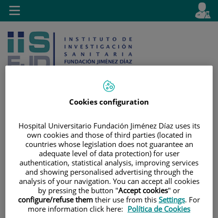
Saltar al contenido
E
Idiom
Toggle
es
navigation
activo
Cookies configuration
Saltar
Selector
Buscar
Hospital Universitario Fundación Jiménez Díaz uses its
al
de
own cookies and those of third parties (located in
contenido
idioma
countries whose legislation does not guarantee an
adequate level of data protection) for user
authentication, statistical analysis, improving services
and showing personalised advertising through the
analysis of your navigation. You can accept all cookies
by pressing the button "
Accept cookies
" or
configure/refuse them
their use from this
Settings
. For
more information click here:
Política de Cookies