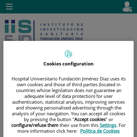
Saltar al contenido
E
Idiom
Toggle
es
navigation
activo
Cookies configuration
Saltar
Selector
Buscar
Hospital Universitario Fundación Jiménez Díaz uses its
al
de
own cookies and those of third parties (located in
contenido
idioma
countries whose legislation does not guarantee an
adequate level of data protection) for user
authentication, statistical analysis, improving services
and showing personalised advertising through the
analysis of your navigation. You can accept all cookies
by pressing the button "
Accept cookies
" or
configure/refuse them
their use from this
Settings
. For
more information click here:
Política de Cookies