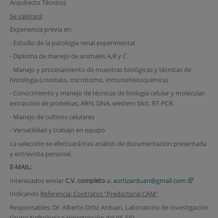
Arquitecto Técnico).
Se valorará
:
Experiencia previa en:
- Estudio de la patología renal experimental
- Diploma de manejo de animales A,B y C
- Manejo y procesamiento de muestras biológicas y técnicas de
histología (criostato, micrótomo, inmunohistoquímica)
- Conocimiento y manejo de técnicas de biología celular y molecular:
extracción de proteínas, ARN, DNA, western blot, RT-PCR.
- Manejo de cultivos celulares
- Versatilidad y trabajo en equipo
La selección se efectuará tras análisis de documentación presentada
y entrevista personal.
E‐MAIL:
Interesados enviar
C.V. completo
a:
aortizarduan@gmail.com
Indicando
Referencia: Contratos "Predoctoral CAM"
Responsables: Dr. Alberto Ortiz Arduan, Laboratorio de Investigación
Grupo Nefrología e Hipertensión del IIS-FJD.