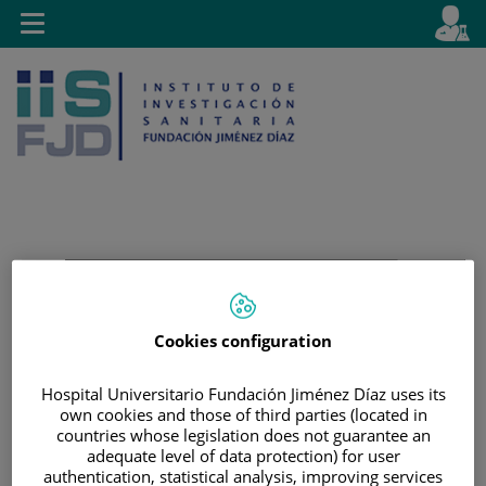
Saltar al contenido
E
Idiom
Toggle
es
navigation
activo
Saltar
Selector
Buscar
al
de
contenido
idioma
Cookies configuration
Hospital Universitario Fundación Jiménez Díaz uses its
own cookies and those of third parties (located in
countries whose legislation does not guarantee an
adequate level of data protection) for user
authentication, statistical analysis, improving services