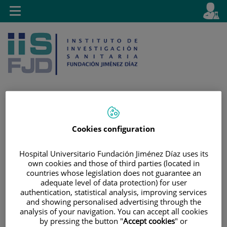
Saltar al contenido
E
Idiom
Toggle
es
navigation
activo
Saltar
Selector
Buscar
Cookies configuration
al
de
contenido
idioma
Hospital Universitario Fundación Jiménez Díaz uses its
own cookies and those of third parties (located in
countries whose legislation does not guarantee an
adequate level of data protection) for user
authentication, statistical analysis, improving services
and showing personalised advertising through the
analysis of your navigation. You can accept all cookies
by pressing the button "
Accept cookies
" or