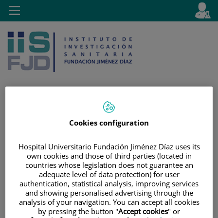
Saltar al contenido
E
Idiom
Toggle
es
navigation
activo
Saltar
Selector
Buscar
Cookies configuration
al
de
contenido
idioma
Hospital Universitario Fundación Jiménez Díaz uses its
own cookies and those of third parties (located in
countries whose legislation does not guarantee an
adequate level of data protection) for user
authentication, statistical analysis, improving services
and showing personalised advertising through the
analysis of your navigation. You can accept all cookies
by pressing the button "
Accept cookies
" or