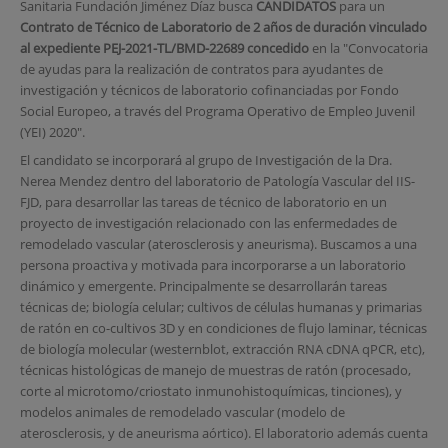
Sanitaria Fundación Jiménez Díaz busca
CANDIDATOS
para un
Contrato de Técnico de Laboratorio de 2 años
de duración vinculado
al expediente
PEJ-2021-TL/BMD-22689 concedido
en la "Convocatoria
de ayudas para la realización de contratos para ayudantes de
investigación y técnicos de laboratorio cofinanciadas por Fondo
Social Europeo, a través del Programa Operativo de Empleo Juvenil
(YEI) 2020".
El candidato se incorporará al grupo de Investigación de la Dra.
Nerea Mendez dentro del laboratorio de Patología Vascular del IIS-
FJD, para desarrollar las tareas de técnico de laboratorio en un
proyecto de investigación relacionado con las enfermedades de
remodelado vascular (aterosclerosis y aneurisma). Buscamos a una
persona proactiva y motivada para incorporarse a un laboratorio
dinámico y emergente. Principalmente se desarrollarán tareas
técnicas de; biología celular; cultivos de células humanas y primarias
de ratón en co-cultivos 3D y en condiciones de flujo laminar, técnicas
de biología molecular (westernblot, extracción RNA cDNA qPCR, etc),
técnicas histológicas de manejo de muestras de ratón (procesado,
corte al microtomo/criostato inmunohistoquímicas, tinciones), y
modelos animales de remodelado vascular (modelo de
aterosclerosis, y de aneurisma aórtico). El laboratorio además cuenta