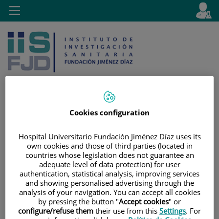
Saltar al contenido
E
Idiom
Toggle
es
navigation
activo
Cookies configuration
Saltar
Selector
Buscar
al
de
Hospital Universitario Fundación Jiménez Díaz uses its
contenido
idioma
own cookies and those of third parties (located in
countries whose legislation does not guarantee an
adequate level of data protection) for user
authentication, statistical analysis, improving services
and showing personalised advertising through the
analysis of your navigation. You can accept all cookies
by pressing the button "
Accept cookies
" or
configure/refuse them
their use from this
Settings
. For