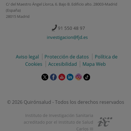
C/ del Maestro Ángel Llorca, 6. Bajo B. Edificio alto. 28003-Madrid
(España)
28015 Madrid
91 550 48 97
investigacion@fjd.es
Aviso legal
Protección de datos
Política de
Cookies
Accesibilidad
Mapa Web
Este
Este
Este
Este
Este
Enlace
enlace
enlace
enlace
enlace
enlace
a
se
se
se
se
se
una
abrirá
abrirá
abrirá
abrirá
abrirá
aplicación
en
en
en
en
en
externa.
© 2026 Quirónsalud - Todos los derechos reservados
una
una
una
una
una
ventana
ventana
ventana
ventana
ventana
Instituto de Investigación Sanitaria
nueva.
nueva.
nueva.
nueva.
nueva.
acreditado por el Instituto de Salud
Carlos III