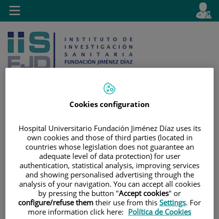
Saltar al contenido
E
Idiom
Toggle
es
navigation
activo
Cookies configuration
Saltar
Selector
Buscar
Hospital Universitario Fundación Jiménez Díaz uses its
al
de
own cookies and those of third parties (located in
contenido
idioma
countries whose legislation does not guarantee an
adequate level of data protection) for user
authentication, statistical analysis, improving services
and showing personalised advertising through the
analysis of your navigation. You can accept all cookies
by pressing the button "
Accept cookies
" or
configure/refuse them
their use from this
Settings
. For
more information click here:
Política de Cookies