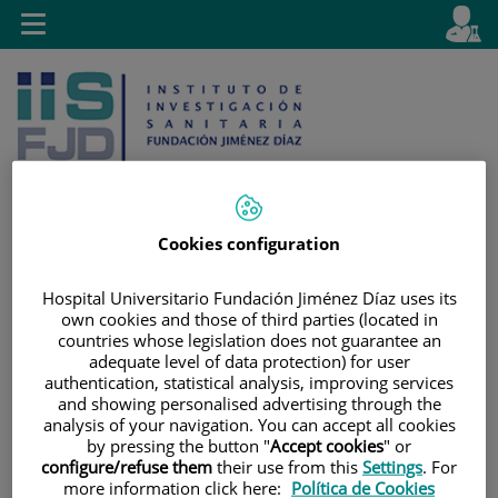
Saltar al contenido
E
Idiom
Toggle
es
navigation
activo
Cookies configuration
Saltar
Selector
Buscar
Hospital Universitario Fundación Jiménez Díaz uses its
al
de
own cookies and those of third parties (located in
contenido
idioma
countries whose legislation does not guarantee an
adequate level of data protection) for user
authentication, statistical analysis, improving services
and showing personalised advertising through the
analysis of your navigation. You can accept all cookies
by pressing the button "
Accept cookies
" or
configure/refuse them
their use from this
Settings
. For
more information click here:
Política de Cookies