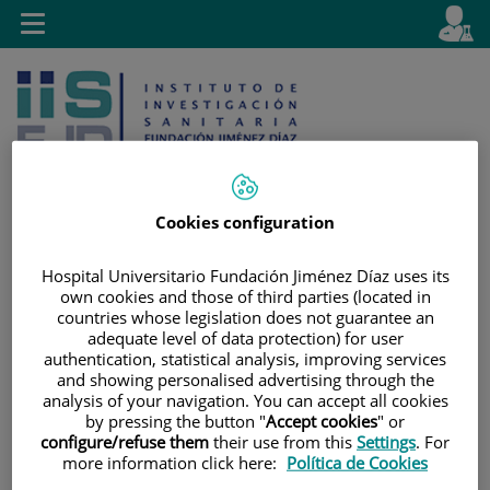
Saltar al contenido
E
Idiom
Toggle
es
navigation
activo
Cookies configuration
Saltar
Selector
Buscar
Hospital Universitario Fundación Jiménez Díaz uses its
al
de
own cookies and those of third parties (located in
countries whose legislation does not guarantee an
contenido
idioma
adequate level of data protection) for user
authentication, statistical analysis, improving services
and showing personalised advertising through the
analysis of your navigation. You can accept all cookies
by pressing the button "
Accept cookies
" or
configure/refuse them
their use from this
Settings
. For
more information click here:
Política de Cookies