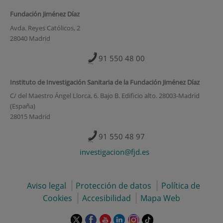
Fundación Jiménez Díaz
Avda. Reyes Católicos, 2
28040 Madrid
91 550 48 00
Instituto de Investigación Sanitaria de la Fundación Jiménez Díaz
C/ del Maestro Ángel Llorca, 6. Bajo B. Edificio alto. 28003-Madrid
(España)
28015 Madrid
91 550 48 97
investigacion@fjd.es
Aviso legal
Protección de datos
Política de
Cookies
Accesibilidad
Mapa Web
Este
Este
Este
Este
Este
Enlace