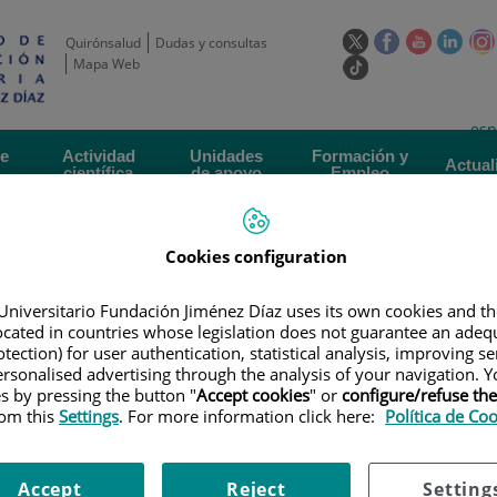
Este
Este
Este
Este
Quirónsalud
Dudas y consultas
enlace
enlace
enlace
enla
Mapa Web
Enlace
se
se
se
se
a
abrirá
abrirá
abrirá
abrir
una
Selecto
Idi
esp
en
en
en
en
aplicación
de
act
una
una
una
una
de
Actividad
Unidades
Formación y
externa.
Actual
idioma
científica
de apoyo
Empleo
ventana
ventana
ventana
vent
nueva.
nueva.
nueva.
nuev
Cookies configuration
Universitario Fundación Jiménez Díaz uses its own cookies and th
located in countries whose legislation does not guarantee an adequ
tection) for user authentication, statistical analysis, improving s
rsonalised advertising through the analysis of your navigation. Y
ERTAS DE EMPLEO
|
CONVOCATORIA DE EMPLEO. ENFERMERA DE INVES
es by pressing the button "
Accept cookies
" or
configure/refuse th
AS
rom this
Settings
. For more information click here:
Política de Co
e empleo. ENFERMERA DE INV
Accept
Reject
Setting