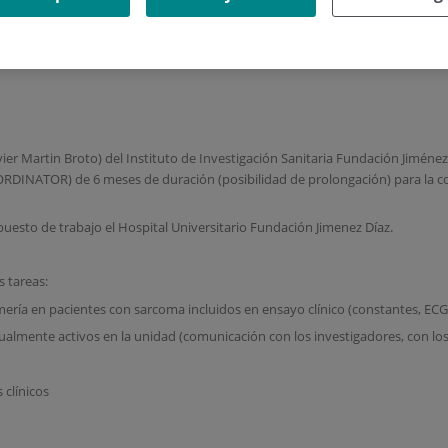
ATOR ENSAYOS CLINICOS UNI
vier Martin Broto) del Instituto de Investigación Sanitaria Fundación Jimé
NATOR) de 6 meses de duración (posibilidad de prolongación) para la coo
puesto de trabajo el Hospital Universitario Fundación Jimenez Díaz.
s tareas:
ería en pacientes con sarcoma incluidos en ensayo clínico (constantes, ECG,
tualmente activos en la unidad (comunicación con los investigadores, con lo
 clínicos