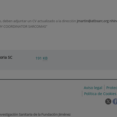
, deben adjuntar un CV actualizado a la dirección
jmartin@atbsarc.org nhin
DY COORDINATOR SARCOMAS"
oria SC
191
KB
Aviso legal
Prote
Política de Cookies
Est
enl
se
nvestigación Sanitaria de la Fundación Jiménez