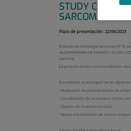
STUDY COORDIN
SARCOMAS
Plazo de presentación: 22/06/2023
El Grupo de Oncología Sarcomas (IP Dr Ja
de (ENFERMERA DE ENSAYO + STUDY COORDI
sarcoma.
La posición tendrá como localización del 
El candidato se encargará de las siguiente
- Realización de procedimientos de enferm
- Coordinación de los ensayos clínicos ac
- Gestión de muestras (envíos)
- Apoyo a la activación de nuevos ensayos
Salario: 27.000€ Salario Bruto Anual