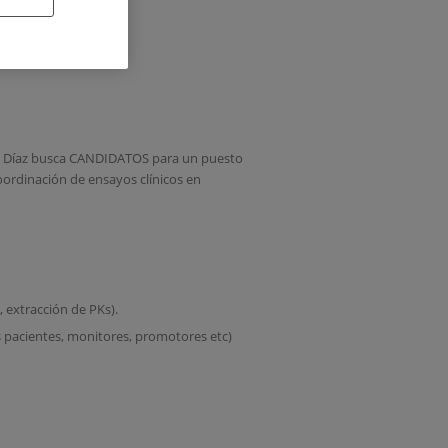
DAD DE
nez Díaz busca CANDIDATOS para un puesto
rdinación de ensayos clínicos en
 extracción de PKs).
s pacientes, monitores, promotores etc)