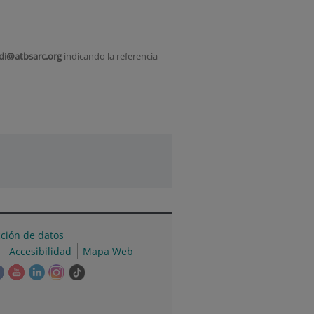
di@atbsarc.org
indicando la referencia
cción de datos
Accesibilidad
Mapa Web
e
Este
Este
Este
Este
Enlace
ace
enlace
enlace
enlace
enlace
a
se
se
se
se
una