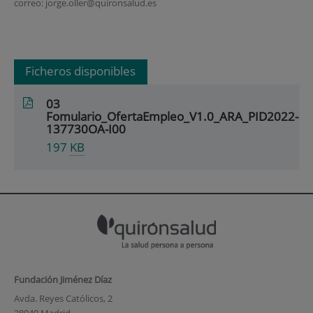
correo: jorge.oller@quironsalud.es
Ficheros disponibles
03
Fomulario_OfertaEmpleo_V1.0_ARA_PID2022-
137730OA-I00
197
KB
Fundación Jiménez Díaz
Avda. Reyes Católicos, 2