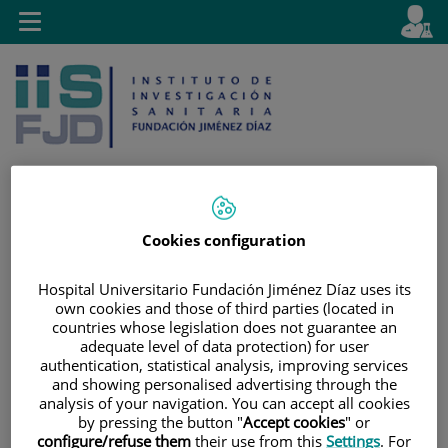
Saltar al contenido
E
Idiom
Toggle
es
navigation
activo
Cookies configuration
Saltar
Selector
Buscar
al
de
Hospital Universitario Fundación Jiménez Díaz uses its
contenido
idioma
own cookies and those of third parties (located in
countries whose legislation does not guarantee an
adequate level of data protection) for user
authentication, statistical analysis, improving services
and showing personalised advertising through the
analysis of your navigation. You can accept all cookies
by pressing the button "
Accept cookies
" or
configure/refuse them
their use from this
Settings
. For