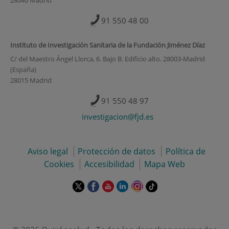
28040 Madrid
91 550 48 00
Instituto de Investigación Sanitaria de la Fundación Jiménez Díaz
C/ del Maestro Ángel Llorca, 6. Bajo B. Edificio alto. 28003-Madrid
(España)
28015 Madrid
91 550 48 97
investigacion@fjd.es
Aviso legal
Protección de datos
Política de
Cookies
Accesibilidad
Mapa Web
Este
Este
Este
Este
Este
Enlace
enlace
enlace
enlace
enlace
enlace
a
se
se
se
se
se
una
abrirá
abrirá
abrirá
abrirá
abrirá
aplicación
en
en
en
en
en
externa.