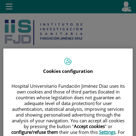
Saltar al contenido
E
Idiom
Toggle
es
navigation
activo
Cookies configuration
Saltar
Selector
Buscar
al
de
Hospital Universitario Fundación Jiménez Díaz uses its
contenido
idioma
own cookies and those of third parties (located in
countries whose legislation does not guarantee an
adequate level of data protection) for user
authentication, statistical analysis, improving services
and showing personalised advertising through the
analysis of your navigation. You can accept all cookies
by pressing the button "
Accept cookies
" or
configure/refuse them
their use from this
Settings
. For