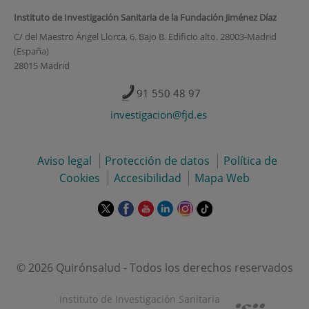
Instituto de Investigación Sanitaria de la Fundación Jiménez Díaz
C/ del Maestro Ángel Llorca, 6. Bajo B. Edificio alto. 28003-Madrid
(España)
28015 Madrid
91 550 48 97
investigacion@fjd.es
Aviso legal
Protección de datos
Política de
Cookies
Accesibilidad
Mapa Web
Este
Este
Este
Este
Este
Enlace
enlace
enlace
enlace
enlace
enlace
a
se
se
se
se
se
una
abrirá
abrirá
abrirá
abrirá
abrirá
aplicación
en
en
en
en
en
externa.
© 2026 Quirónsalud - Todos los derechos reservados
una
una
una
una
una
ventana
ventana
ventana
ventana
ventana
Instituto de Investigación Sanitaria
nueva.
nueva.
nueva.
nueva.
nueva.