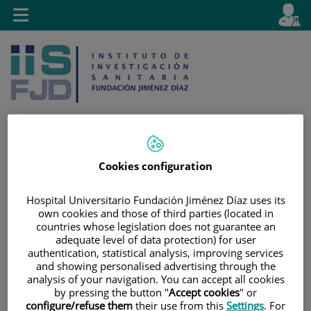
Saltar al contenido
E
Idiom
Toggle
es
navigation
activo
Cookies configuration
Saltar
Selector
Buscar
al
de
Hospital Universitario Fundación Jiménez Díaz uses its
contenido
idioma
own cookies and those of third parties (located in
countries whose legislation does not guarantee an
adequate level of data protection) for user
authentication, statistical analysis, improving services
and showing personalised advertising through the
analysis of your navigation. You can accept all cookies
by pressing the button "
Accept cookies
" or
configure/refuse them
their use from this
Settings
. For