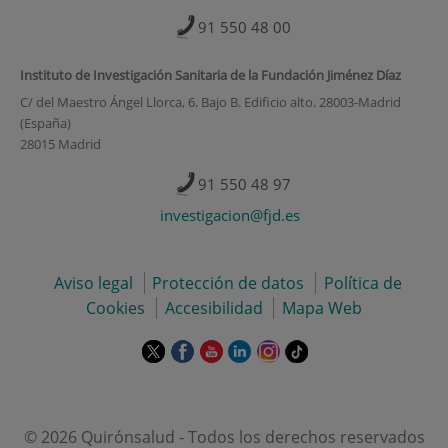
91 550 48 00
Instituto de Investigación Sanitaria de la Fundación Jiménez Díaz
C/ del Maestro Ángel Llorca, 6. Bajo B. Edificio alto. 28003-Madrid
(España)
28015 Madrid
91 550 48 97
investigacion@fjd.es
Aviso legal
Protección de datos
Política de
Cookies
Accesibilidad
Mapa Web
Este
Este
Este
Este
Este
Enlace
enlace
enlace
enlace
enlace
enlace
a
se
se
se
se
se
una
abrirá
abrirá
abrirá
abrirá
abrirá
aplicación
en
en
en
en
en
externa.
© 2026 Quirónsalud - Todos los derechos reservados