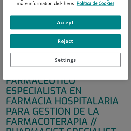
more information click here:
Política de Cookies
INICIO
|
FORMACIÓN Y EMPLEO
|
OFERTAS DE EMPLEO
Accept
|
CONVOCATORIA FARMACEUTICO ESPECIALISTA EN
FARMACIA HOSPITALARIA PARA GESTION DE LA
FARMACOTERAPIA // PHARMACIST SPECIALIST IN
Reject
HOSPITAL PHARMACY FOR PHARMACOTHERAPY
MANAGEMENT.
Settings
CONVOCATORIA
FARMACEUTICO
ESPECIALISTA EN
FARMACIA HOSPITALARIA
PARA GESTION DE LA
FARMACOTERAPIA //