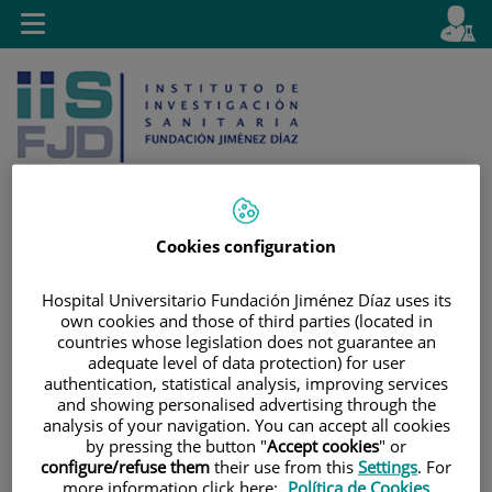
Saltar al contenido
E
Idiom
Toggle
es
navigation
activo
Cookies configuration
Saltar
Selector
Buscar
al
de
Hospital Universitario Fundación Jiménez Díaz uses its
contenido
idioma
own cookies and those of third parties (located in
countries whose legislation does not guarantee an
adequate level of data protection) for user
authentication, statistical analysis, improving services
and showing personalised advertising through the
analysis of your navigation. You can accept all cookies
by pressing the button "
Accept cookies
" or
configure/refuse them
their use from this
Settings
. For
more information click here:
Política de Cookies