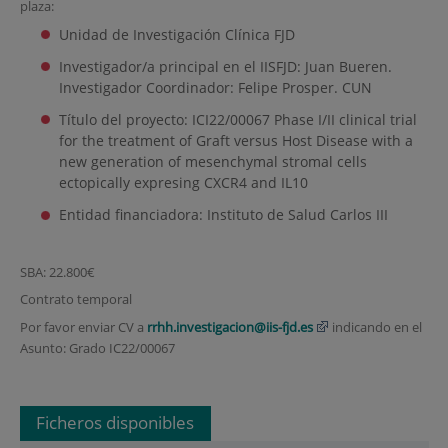
plaza:
Unidad de Investigación Clínica FJD
Investigador/a principal en el IISFJD: Juan Bueren.
Investigador Coordinador: Felipe Prosper. CUN
Título del proyecto: ICI22/00067 Phase I/II clinical trial
for the treatment of Graft versus Host Disease with a
new generation of mesenchymal stromal cells
ectopically expresing CXCR4 and IL10
Entidad financiadora: Instituto de Salud Carlos III
SBA: 22.800€
Contrato temporal
Por favor enviar CV a
rrhh.investigacion@iis-fjd.es
indicando en el
Asunto: Grado IC22/00067
Ficheros disponibles