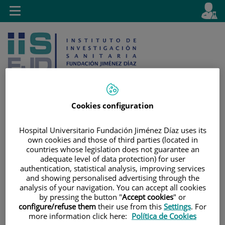
Saltar al contenido
E
Idiom
Toggle
es
navigation
activo
Cookies configuration
Saltar
Selector
Buscar
Hospital Universitario Fundación Jiménez Díaz uses its
al
de
own cookies and those of third parties (located in
contenido
idioma
countries whose legislation does not guarantee an
adequate level of data protection) for user
authentication, statistical analysis, improving services
and showing personalised advertising through the
analysis of your navigation. You can accept all cookies
by pressing the button "
Accept cookies
" or
configure/refuse them
their use from this
Settings
. For
more information click here:
Política de Cookies