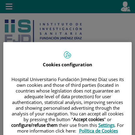
Saltar al contenido
E
Idiom
Toggle
es
navigation
activo
Cookies configuration
Saltar
Selector
Buscar
Hospital Universitario Fundación Jiménez Díaz uses its
al
de
own cookies and those of third parties (located in
contenido
idioma
countries whose legislation does not guarantee an
adequate level of data protection) for user
authentication, statistical analysis, improving services
and showing personalised advertising through the
analysis of your navigation. You can accept all cookies
by pressing the button "
Accept cookies
" or
configure/refuse them
their use from this
Settings
. For
more information click here:
Política de Cookies