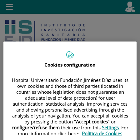
Saltar al contenido
E
Idiom
Toggle
es
navigation
activo
Cookies configuration
Saltar
Selector
Buscar
Hospital Universitario Fundación Jiménez Díaz uses its
al
de
own cookies and those of third parties (located in
contenido
idioma
countries whose legislation does not guarantee an
adequate level of data protection) for user
authentication, statistical analysis, improving services
and showing personalised advertising through the
analysis of your navigation. You can accept all cookies
by pressing the button "
Accept cookies
" or
configure/refuse them
their use from this
Settings
. For
more information click here:
Política de Cookies