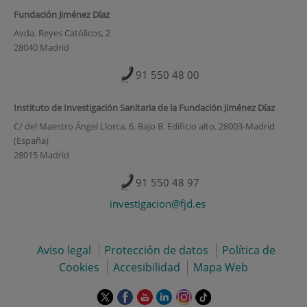
Fundación Jiménez Díaz
Avda. Reyes Católicos, 2
28040 Madrid
91 550 48 00
Instituto de Investigación Sanitaria de la Fundación Jiménez Díaz
C/ del Maestro Ángel Llorca, 6. Bajo B. Edificio alto. 28003-Madrid
(España)
28015 Madrid
91 550 48 97
investigacion@fjd.es
Aviso legal
Protección de datos
Política de
Cookies
Accesibilidad
Mapa Web
Este
Este
Este
Este
Este
Enlace