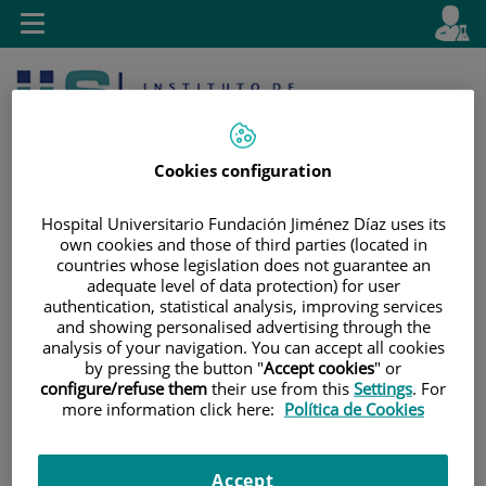
Saltar al contenido
E
Idiom
Toggle
es
navigation
activo
Cookies configuration
Hospital Universitario Fundación Jiménez Díaz uses its
own cookies and those of third parties (located in
countries whose legislation does not guarantee an
Saltar
Selector
Buscar
adequate level of data protection) for user
al
de
authentication, statistical analysis, improving services
contenido
idioma
and showing personalised advertising through the
analysis of your navigation. You can accept all cookies
by pressing the button "
Accept cookies
" or
configure/refuse them
their use from this
Settings
. For
more information click here:
Política de Cookies
Accept