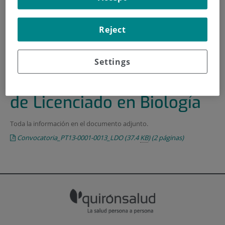
INICIO
|
FORMACIÓN Y EMPLEO
Reject
|
OFERTAS DE EMPLEO
|
CONVOCATORIA DE UNA PLAZA DE LICENCIADO EN
BIOLOGÍA
Settings
Convocatoria de una plaza
de Licenciado en Biología
Toda la información en el documento adjunto.
Convocatoria_PT13-0001-0013_LDO
(37.4
KB
)
(2 páginas)