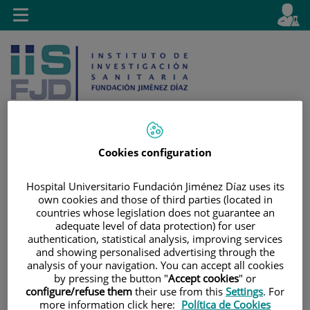
Saltar al contenido
E
Idiom
Toggle
es
navigation
activo
Cookies configuration
Saltar
Selector
Buscar
Hospital Universitario Fundación Jiménez Díaz uses its
al
de
own cookies and those of third parties (located in
contenido
idioma
countries whose legislation does not guarantee an
adequate level of data protection) for user
authentication, statistical analysis, improving services
and showing personalised advertising through the
analysis of your navigation. You can accept all cookies
by pressing the button "
Accept cookies
" or
configure/refuse them
their use from this
Settings
. For
more information click here:
Política de Cookies