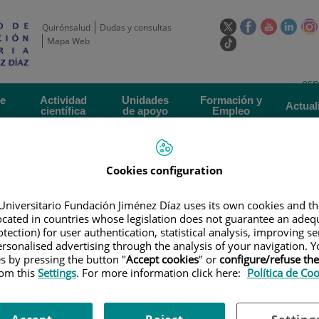
Este
Este
Este
Este
Quirónsalud
Dudas y consultas
enlace
enlace
enlace
enla
Mapa Web
Enlace
se
se
se
se
a
abrirá
abrirá
abrirá
abrir
una
Selecto
Idi
esp
en
en
en
en
aplicación
de
act
una
una
una
una
de
Actividad
Unidades
Formación y
externa.
Actual
idioma
científica
de apoyo
Empleo
ventana
ventana
ventana
vent
nueva.
nueva.
nueva.
nuev
Cookies configuration
Universitario Fundación Jiménez Díaz uses its own cookies and th
located in countries whose legislation does not guarantee an adequ
tection) for user authentication, statistical analysis, improving s
rsonalised advertising through the analysis of your navigation. Y
ERTAS DE EMPLEO
|
CONVOCATORIA DE UNA PLAZA DE LICENCIADO EN C
es by pressing the button "
Accept cookies
" or
configure/refuse th
rom this
Settings
. For more information click here:
Política de Co
una plaza de Licenciado en Ci