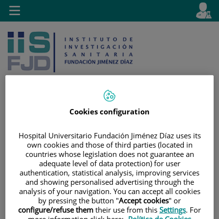
Saltar al contenido
E
Idiom
Toggle
es
navigation
activo
Cookies configuration
Saltar
Selector
Buscar
al
de
Hospital Universitario Fundación Jiménez Díaz uses its
contenido
idioma
own cookies and those of third parties (located in
countries whose legislation does not guarantee an
adequate level of data protection) for user
authentication, statistical analysis, improving services
and showing personalised advertising through the
analysis of your navigation. You can accept all cookies
by pressing the button "
Accept cookies
" or
configure/refuse them
their use from this
Settings
. For