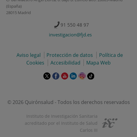
(España)
28015 Madrid
91 550 48 97
investigacion@fjd.es
Aviso legal
Protección de datos
Política de
Cookies
Accesibilidad
Mapa Web
Este
Este
Este
Este
Este
Enlace
enlace
enlace
enlace
enlace
enlace
a
se
se
se
se
se
una
abrirá
abrirá
abrirá
abrirá
abrirá
aplicación
en
en
en
en
en
externa.
© 2026 Quirónsalud - Todos los derechos reservados
una
una
una
una
una
ventana
ventana
ventana
ventana
ventana
Instituto de Investigación Sanitaria
nueva.
nueva.
nueva.
nueva.
nueva.
acreditado por el Instituto de Salud
Carlos III