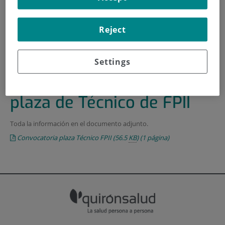
INICIO
|
FORMACIÓN Y EMPLEO
Reject
|
OFERTAS DE EMPLEO
|
CONVOCATORIA PARA UNA PLAZA DE TÉCNICO DE
FPII
Settings
Convocatoria para una
plaza de Técnico de FPII
Toda la información en el documento adjunto.
Convocatoria plaza Técnico FPII
(56.5
KB
)
(1 página)