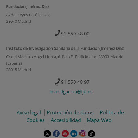
Fundación Jiménez Díaz
Avda. Reyes Católicos, 2
28040 Madrid
91 550 48 00
Instituto de Investigación Sanitaria de la Fundación Jiménez Díaz
C/ del Maestro Ángel Llorca, 6. Bajo B. Edificio alto. 28003-Madrid
(España)
28015 Madrid
91 550 48 97
investigacion@fjd.es
Aviso legal
Protección de datos
Política de
Cookies
Accesibilidad
Mapa Web
Este
Este
Este
Este
Este
Enlace