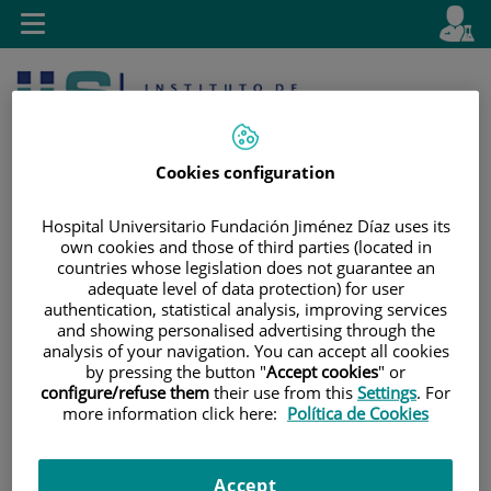
Saltar al contenido
E
Idiom
Toggle
es
navigation
activo
Cookies configuration
Hospital Universitario Fundación Jiménez Díaz uses its
own cookies and those of third parties (located in
countries whose legislation does not guarantee an
Saltar
Selector
Buscar
adequate level of data protection) for user
al
de
authentication, statistical analysis, improving services
contenido
idioma
and showing personalised advertising through the
analysis of your navigation. You can accept all cookies
by pressing the button "
Accept cookies
" or
configure/refuse them
their use from this
Settings
. For
more information click here:
Política de Cookies
Accept