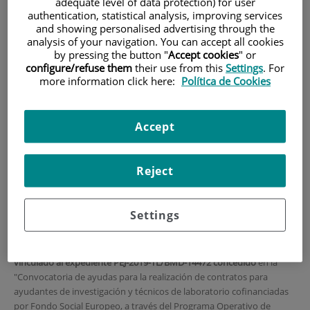
adequate level of data protection) for user
authentication, statistical analysis, improving services
INICIO
|
FORMACIÓN Y EMPLEO
and showing personalised advertising through the
analysis of your navigation. You can accept all cookies
|
OFERTAS DE EMPLEO
by pressing the button "
Accept cookies
" or
|
CONVOCATORIA DE UNA PLAZA DE TÉCNICO DE
configure/refuse them
their use from this
Settings
. For
LABORATORIO PEJ-2019-TL/BMD-14472
more information click here:
Política de Cookies
CONVOCATORIA de una
Accept
plaza de Técnico de
Laboratorio PEJ-2019-
Reject
TL/BMD-14472
Settings
El Grupo de Enfermedades Desmielinizantes del Instituto de
Investigación Sanitaria Fundación Jiménez Díaz busca
CANDIDATOS
para un
Contrato de Técnico de Laboratorio de 2 años de duración
vinculado al expediente PEJ-2019-TL/BMD-14472 concedido
en la
"Convocatoria de ayudas para la realización de contratos para
ayudantes de investigación y técnicos de laboratorio cofinanciadas
por Fondo Social Europeo, a través del Programa Operativo de