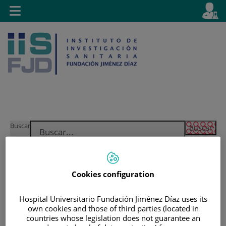
Saltar al contenido
E
Idiom
Toggle
es
navigation
activo
Saltar
Selector
Buscar
al
de
contenido
idioma
Cookies configuration
Hospital Universitario Fundación Jiménez Díaz uses its
own cookies and those of third parties (located in
countries whose legislation does not guarantee an