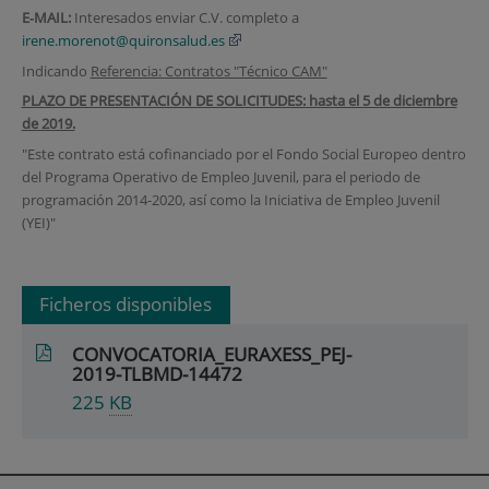
E
‐
MAIL:
Interesados enviar C.V. completo a
irene.morenot@quironsalud.es
Indicando
Referencia: Contratos "Técnico CAM"
PLAZO DE PRESENTACIÓN DE SOLICITUDES: hasta el 5 de diciembre
de 2019.
"Este contrato está cofinanciado por el Fondo Social Europeo dentro
del Programa Operativo de Empleo Juvenil, para el periodo de
programación 2014-2020, así como la Iniciativa de Empleo Juvenil
(YEI)"
Ficheros disponibles
CONVOCATORIA_EURAXESS_PEJ-
2019-TLBMD-14472
225
KB