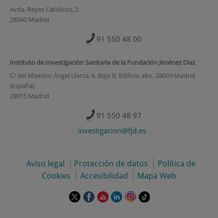
Avda. Reyes Católicos, 2
28040 Madrid
91 550 48 00
Instituto de Investigación Sanitaria de la Fundación Jiménez Díaz
C/ del Maestro Ángel Llorca, 6. Bajo B. Edificio alto. 28003-Madrid
(España)
28015 Madrid
91 550 48 97
investigacion@fjd.es
Aviso legal
Protección de datos
Política de
Cookies
Accesibilidad
Mapa Web
Este
Este
Este
Este
Este
Enlace
enlace
enlace
enlace
enlace
enlace
a
se
se
se
se
se
una