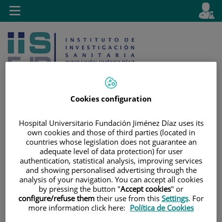
Saltar al contenido
E
Idiom
Toggle
es
navigation
activo
Cookies configuration
Hospital Universitario Fundación Jiménez Díaz uses its
Saltar
Selector
Buscar
own cookies and those of third parties (located in
al
de
countries whose legislation does not guarantee an
contenido
idioma
adequate level of data protection) for user
authentication, statistical analysis, improving services
and showing personalised advertising through the
analysis of your navigation. You can accept all cookies
by pressing the button "
Accept cookies
" or
configure/refuse them
their use from this
Settings
. For
more information click here:
Política de Cookies