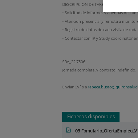
DESCRIPCION DE TAREAS PUESTO DE TRA
• Solicitud de informes y adendas de info
• Atención presencial y remota a monitore
• Registro de datos de cada visita de cad
• Contactar con IP y Study coordinator a
SBA_22.750€
Jornada completa // contrato indefinido.
Enviar CV`s a
rebeca.busto@quironsalud
Ficheros disponibles
03 Fomulario_OfertaEmpleo_V1