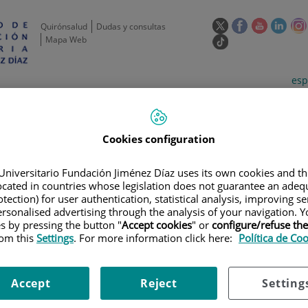
Este
Este
Este
Este
Quirónsalud
Dudas y consultas
enlace
enlace
enlace
enla
Mapa Web
Enlace
se
se
se
se
a
abrirá
abrirá
abrirá
abrir
una
Selecto
Idi
esp
en
en
en
en
aplicación
de
act
una
una
una
una
externa.
idioma
ventana
ventana
ventana
vent
de
Actividad
Unidades
Formación y
Actual
científica
de apoyo
Empleo
nueva.
nueva.
nueva.
nuev
Cookies configuration
Universitario Fundación Jiménez Díaz uses its own cookies and th
located in countries whose legislation does not guarantee an adequ
tection) for user authentication, statistical analysis, improving s
rsonalised advertising through the analysis of your navigation. Y
es by pressing the button "
Accept cookies
" or
configure/refuse th
rom this
Settings
. For more information click here:
Política de Co
ERTAS DE EMPLEO
|
DATA ENTRY ONCOLOGÍA ENSAYOS CLÍNICOS //DAT
logía ensayos Clínicos //Data 
Accept
Reject
Setting