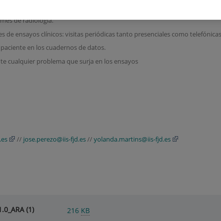
BAJO "DATA ENTRY"
rmes de radiología.
s de ensayos clínicos: visitas periódicas tanto presenciales como telefónicas
a paciente en los cuadernos de datos.
nte cualquier problema que surja en los ensayos
.es
//
jose.perezo@iis-fjd.es
//
yolanda.martins@iis-fjd.es
.0_ARA (1)
216
KB