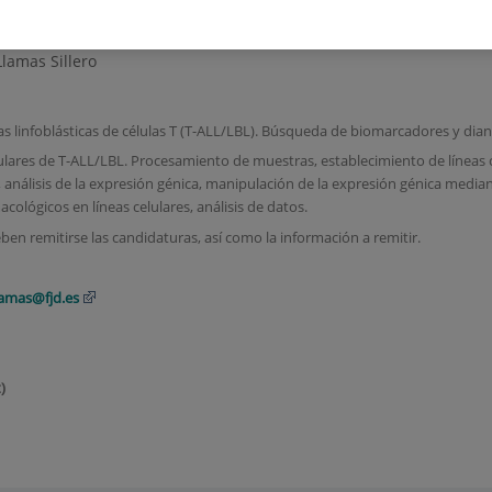
oyecto. Hematología y Hemoterapia
Llamas Sillero
as linfoblásticas de células T (T-ALL/LBL). Búsqueda de biomarcadores y dian
ulares de T-ALL/LBL. Procesamiento de muestras, establecimiento de líneas c
 análisis de la expresión génica, manipulación de la expresión génica median
cológicos en líneas celulares, análisis de datos.
deben remitirse las candidaturas, así como la información a remitir.
lamas@fjd.es
)