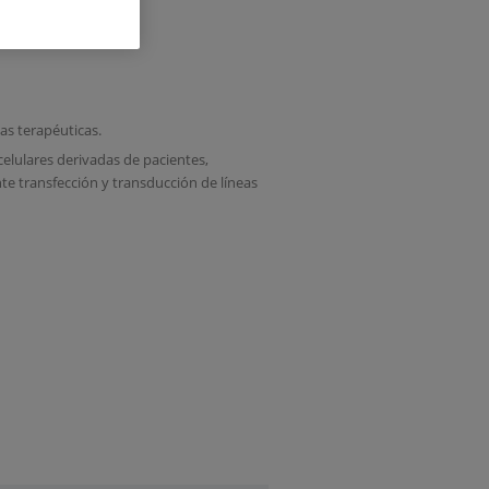
as terapéuticas.
elulares derivadas de pacientes,
te transfección y transducción de líneas