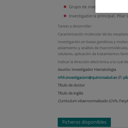
Grupo de investigación del pr
Investigador/a principal. Pilar 
Tareas a desarrollar:
Caracterización molecular de las neoplasi
Investigación en bases genéticas y molec
aislamiento y análisis de macromoléculas,
celulares, aplicación de tratamientos farma
Indicar la dirección electrónica a la cual 
Asunto: Investigador Hematologia
rrhh.investigacion@quironsalud.es
;
pl
Título de doctor
Título de inglés
Curriculum vitae
normalizado (CVN, Fecyt
Ficheros disponibles