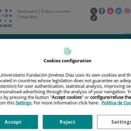
Este
Este
Este
Este
Quirónsalud
Dudas y consultas
enlace
enlace
enlace
enla
Mapa Web
Enlace
se
se
se
se
a
abrirá
abrirá
abrirá
abrir
una
Selecto
Idi
esp
en
en
en
en
aplicación
de
act
una
una
una
una
de
Actividad
Unidades
Formación y
externa.
Actual
idioma
científica
de apoyo
Empleo
ventana
ventana
ventana
vent
nueva.
nueva.
nueva.
nuev
Cookies configuration
Universitario Fundación Jiménez Díaz uses its own cookies and th
located in countries whose legislation does not guarantee an adequ
tection) for user authentication, statistical analysis, improving s
rsonalised advertising through the analysis of your navigation. Y
es by pressing the button "
Accept cookies
" or
configure/refuse th
ERTAS DE EMPLEO
|
INVESTIGADOR HEMATOLOGÍA/ RESEARCHER HEM
rom this
Settings
. For more information click here:
Política de Co
ematología/ Researcher Hema
Accept
Reject
Setting
sias hematológicas