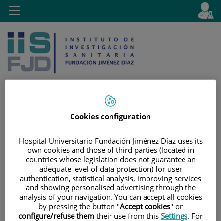
Saltar al contenido
E
Idiom
Toggle
es
navigation
activo
Cookies configuration
Saltar
Selector
Buscar
al
de
Hospital Universitario Fundación Jiménez Díaz uses its
contenido
idioma
own cookies and those of third parties (located in
countries whose legislation does not guarantee an
adequate level of data protection) for user
authentication, statistical analysis, improving services
and showing personalised advertising through the
analysis of your navigation. You can accept all cookies
by pressing the button "
Accept cookies
" or
configure/refuse them
their use from this
Settings
. For