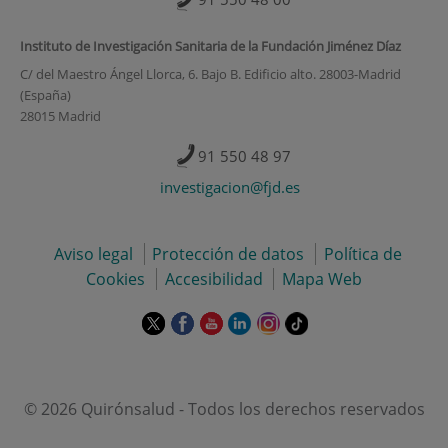
Instituto de Investigación Sanitaria de la Fundación Jiménez Díaz
C/ del Maestro Ángel Llorca, 6. Bajo B. Edificio alto. 28003-Madrid
(España)
28015 Madrid
91 550 48 97
investigacion@fjd.es
Aviso legal
Protección de datos
Política de
Cookies
Accesibilidad
Mapa Web
Este
Este
Este
Este
Este
Enlace
enlace
enlace
enlace
enlace
enlace
a
se
se
se
se
se
una
abrirá
abrirá
abrirá
abrirá
abrirá
aplicación
en
en
en
en
en
externa.
© 2026 Quirónsalud - Todos los derechos reservados
una
una
una
una
una
ventana
ventana
ventana
ventana
ventana