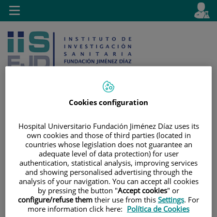
Saltar al contenido
E
Idiom
Toggle
es
navigation
activo
Cookies configuration
Saltar
Selector
Buscar
Hospital Universitario Fundación Jiménez Díaz uses its
al
de
own cookies and those of third parties (located in
contenido
idioma
countries whose legislation does not guarantee an
adequate level of data protection) for user
authentication, statistical analysis, improving services
and showing personalised advertising through the
analysis of your navigation. You can accept all cookies
by pressing the button "
Accept cookies
" or
configure/refuse them
their use from this
Settings
. For
more information click here:
Política de Cookies