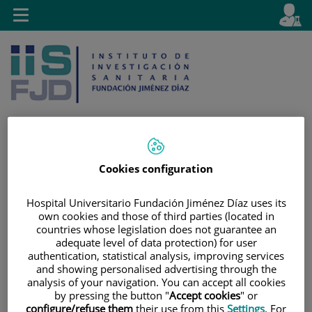
Saltar al contenido
E
Idiom
Toggle
es
navigation
activo
Cookies configuration
Saltar
Selector
Buscar
al
de
Hospital Universitario Fundación Jiménez Díaz uses its
contenido
idioma
own cookies and those of third parties (located in
countries whose legislation does not guarantee an
adequate level of data protection) for user
authentication, statistical analysis, improving services
and showing personalised advertising through the
analysis of your navigation. You can accept all cookies
by pressing the button "
Accept cookies
" or
configure/refuse them
their use from this
Settings
. For