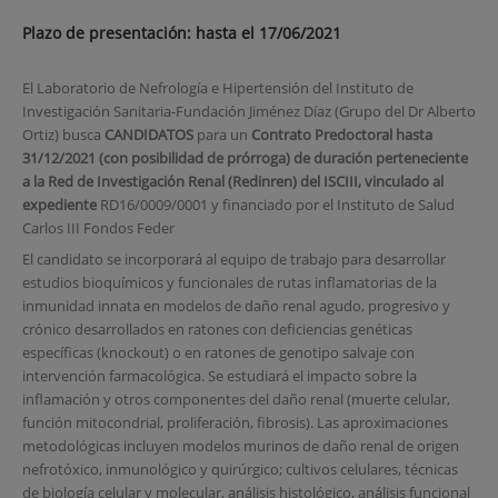
Plazo de presentación: hasta el 17/06/2021
El Laboratorio de Nefrología e Hipertensión del Instituto de
Investigación Sanitaria-Fundación Jiménez Díaz (Grupo del Dr Alberto
Ortiz) busca
CANDIDATOS
para un
Contrato Predoctoral hasta
31/12/2021
(con posibilidad de prórroga)
de duración perteneciente
a la Red de Investigación Renal (Redinren) del ISCIII, vinculado al
expediente
RD16/0009/0001 y financiado por el Instituto de Salud
Carlos III Fondos Feder
El candidato se incorporará al equipo de trabajo para desarrollar
estudios bioquímicos y funcionales de rutas inflamatorias de la
inmunidad innata en modelos de daño renal agudo, progresivo y
crónico desarrollados en ratones con deficiencias genéticas
específicas (knockout) o en ratones de genotipo salvaje con
intervención farmacológica. Se estudiará el impacto sobre la
inflamación y otros componentes del daño renal (muerte celular,
función mitocondrial, proliferación, fibrosis). Las aproximaciones
metodológicas incluyen modelos murinos de daño renal de origen
nefrotóxico, inmunológico y quirúrgico; cultivos celulares, técnicas
de biología celular y molecular, análisis histológico, análisis funcional