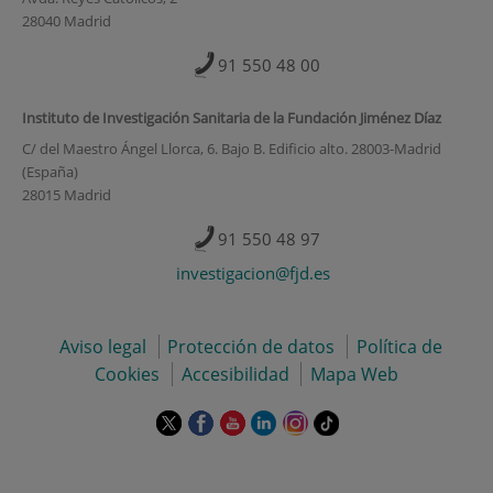
28040 Madrid
91 550 48 00
Instituto de Investigación Sanitaria de la Fundación Jiménez Díaz
C/ del Maestro Ángel Llorca, 6. Bajo B. Edificio alto. 28003-Madrid
(España)
28015 Madrid
91 550 48 97
investigacion@fjd.es
Aviso legal
Protección de datos
Política de
Cookies
Accesibilidad
Mapa Web
Este
Este
Este
Este
Este
Enlace
enlace
enlace
enlace
enlace
enlace
a
se
se
se
se
se
una
abrirá
abrirá
abrirá
abrirá
abrirá
aplicación