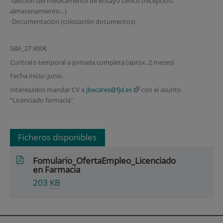
-Gestión del medicamento de ensayo clínico (recepción,
almacenamiento…)
-Documentación (colocación documentos)
SBA_27.900€
Contrato temporal a jornada completa (aprox. 2 meses)
Fecha inicio: junio.
Interesados mandar CV a
jbecares@fjd.es
con el asunto
"Licenciado farmacia"
Ficheros disponibles
Fomulario_OfertaEmpleo_Licenciado
en Farmacia
203
KB