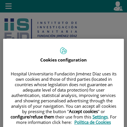
Saltar al contenido
E
Idiom
Toggle
es
navigation
activo
Cookies configuration
Saltar
Selector
Buscar
Hospital Universitario Fundación Jiménez Díaz uses its
al
de
own cookies and those of third parties (located in
contenido
idioma
countries whose legislation does not guarantee an
adequate level of data protection) for user
authentication, statistical analysis, improving services
and showing personalised advertising through the
analysis of your navigation. You can accept all cookies
by pressing the button "
Accept cookies
" or
configure/refuse them
their use from this
Settings
. For
more information click here:
Política de Cookies