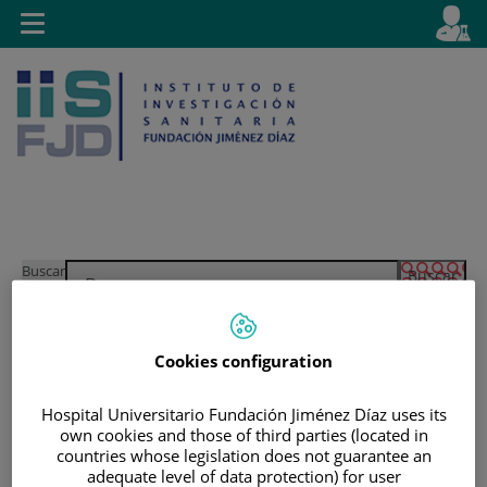
Saltar al contenido
E
Idiom
Toggle
es
navigation
activo
Saltar
Selector
Buscar
al
de
contenido
idioma
Cookies configuration
Hospital Universitario Fundación Jiménez Díaz uses its
own cookies and those of third parties (located in
countries whose legislation does not guarantee an
adequate level of data protection) for user