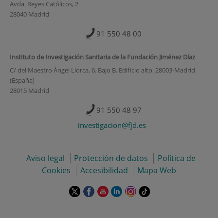
Avda. Reyes Católicos, 2
28040 Madrid
91 550 48 00
Instituto de Investigación Sanitaria de la Fundación Jiménez Díaz
C/ del Maestro Ángel Llorca, 6. Bajo B. Edificio alto. 28003-Madrid
(España)
28015 Madrid
91 550 48 97
investigacion@fjd.es
Aviso legal
Protección de datos
Política de
Cookies
Accesibilidad
Mapa Web
Este
Este
Este
Este
Este
Enlace
enlace
enlace
enlace
enlace
enlace
a
se
se
se
se
se
una