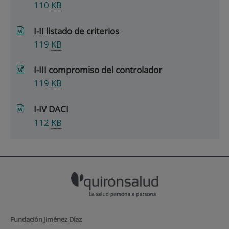
110
KB
I-II listado de criterios
119
KB
I-III compromiso del controlador
119
KB
I-IV DACI
112
KB
Fundación Jiménez Díaz