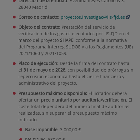
Dirección de la entidad
: Avenida Reyes Católicos 3,
28040 Madrid
Correo de contacto
:
proyectos.investigac@iis-fjd.es
Objeto del contrato:
Prestación del servicio de
verificación de los gastos ejecutados por IIS-FJD en el
marco del proyecto
SHAPE
, conforme a la normativa
del Programa Interreg SUDOE y a los Reglamentos (UE)
2021/1060 y 2021/1059.
Plazo de ejecución:
Desde la firma del contrato hasta
el
31 de mayo de 2028
, con posibilidad de prórroga sin
repercusión económica hasta el cierre financiero y
administrativo del proyecto.
Presupuesto máximo disponible:
El licitador deberá
ofertar un
precio unitario por auditoría/verificación
. El
coste total dependerá del número final de auditorías
realizadas, sin superar el presupuesto máximo
indicado.
Base imponible
: 3.000,00 €
IVA (21 %)
: 630,00 €