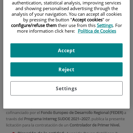
authentication, statistical analysis, improving services
and showing personalised advertising through the
INICIO
|
FORMACIÓN Y EMPLEO
analysis of your navigation. You can accept all cookies
|
OFERTAS DE EMPLEO
by pressing the button "
Accept cookies
" or
configure/refuse them
their use from this
Settings
. For
|
LICITACIÓN PARA LA CONTRATACIÓN DE UN
more information click here:
Política de Cookies
CONTROLADOR DE PRIMER NIVEL - PROYECTO SHAPE
Licitación para la
Accept
contratación de un
Controlador de Primer
Reject
Nivel - Proyecto SHAPE
Settings
La Fundación Instituto de Investigación Sanitaria Fundación Jiménez
Díaz (CIF: G85874949), como entidad beneficiaria del proyecto
SHAPE
– Sistema Hospitalario de Actividad Física y Participación Activa
,
cofinanciado por el
Fondo Europeo de Desarrollo Regional (FEDER)
a
través del
Programa Interreg SUDOE 2021–2027
, publica la presente
licitación para la contratación de un
Controlador de Primer Nivel.