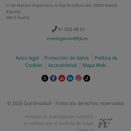
C/ del Maestro Ángel Llorca, 6. Bajo B. Edificio alto. 28003-Madrid
(España)
28015 Madrid
91 550 48 97
investigacion@fjd.es
Aviso legal
Protección de datos
Política de
Cookies
Accesibilidad
Mapa Web
Este
Este
Este
Este
Este
Enlace
enlace
enlace
enlace
enlace
enlace
a
se
se
se
se
se
una
abrirá
abrirá
abrirá
abrirá
abrirá
aplicación
en
en
en
en
en
externa.
© 2026 Quirónsalud - Todos los derechos reservados
una
una
una
una
una
ventana
ventana
ventana
ventana
ventana
Instituto de Investigación Sanitaria
nueva.
nueva.
nueva.
nueva.
nueva.
acreditado por el Instituto de Salud
Carlos III