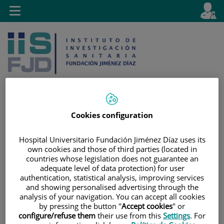
Saltar al contenido
E
Idiom
Toggle
es
navigation
activo
Cookies configuration
Saltar
Selector
Buscar
al
de
Hospital Universitario Fundación Jiménez Díaz uses its
contenido
idioma
own cookies and those of third parties (located in
countries whose legislation does not guarantee an
adequate level of data protection) for user
authentication, statistical analysis, improving services
and showing personalised advertising through the
analysis of your navigation. You can accept all cookies
by pressing the button "
Accept cookies
" or
configure/refuse them
their use from this
Settings
. For