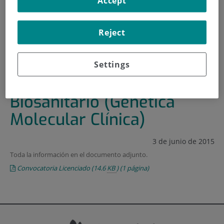
Accept
INICIO
|
FORMACIÓN Y EMPLEO
|
OFERTAS DE EMPLEO
Reject
|
PLAZA DE LICENCIADO BIOSANITARIO (GENÉTICA
MOLECULAR CLÍNICA)
Settings
Plaza de Licenciado
Biosanitario (Genética
Molecular Clínica)
3 de junio de 2015
Toda la información en el documento adjunto.
Convocatoria Licenciado
(14.6
KB
)
(1 página)