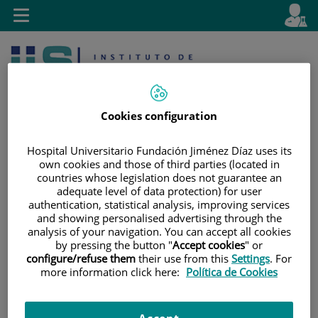
Saltar al contenido
E
Idiom
Toggle
es
navigation
activo
Cookies configuration
Hospital Universitario Fundación Jiménez Díaz uses its
own cookies and those of third parties (located in
Saltar
Selector
Buscar
countries whose legislation does not guarantee an
adequate level of data protection) for user
al
de
authentication, statistical analysis, improving services
contenido
idioma
and showing personalised advertising through the
analysis of your navigation. You can accept all cookies
by pressing the button "
Accept cookies
" or
configure/refuse them
their use from this
Settings
. For
more information click here:
Política de Cookies