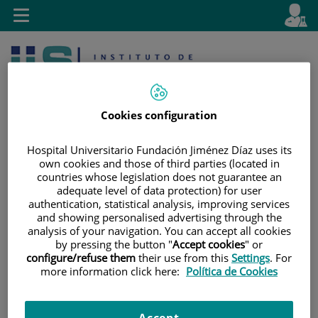
Saltar al contenido
E
Idiom
Toggle
es
navigation
activo
Cookies configuration
Hospital Universitario Fundación Jiménez Díaz uses its
own cookies and those of third parties (located in
countries whose legislation does not guarantee an
Saltar
Selector
Buscar
adequate level of data protection) for user
al
de
authentication, statistical analysis, improving services
contenido
idioma
and showing personalised advertising through the
analysis of your navigation. You can accept all cookies
by pressing the button "
Accept cookies
" or
configure/refuse them
their use from this
Settings
. For
more information click here:
Política de Cookies
Accept