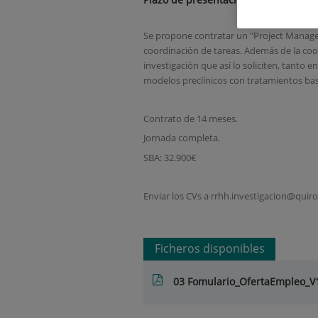
Se propone contratar un "Project Manager
coordinación de tareas. Además de la coord
investigación que así lo soliciten, tanto e
modelos preclínicos con tratamientos bas
Contrato de 14 meses.
Jornada completa.
SBA: 32.900€
Enviar los CVs a rrhh.investigacion@quiro
Ficheros disponibles
03 Fomulario_OfertaEmpleo_V