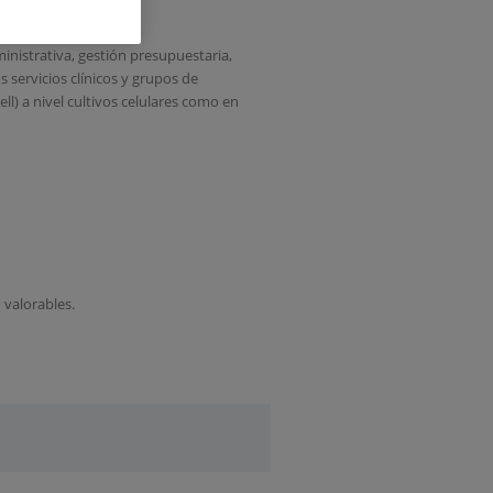
nistrativa, gestión presupuestaria,
s servicios clínicos y grupos de
ell) a nivel cultivos celulares como en
 valorables.