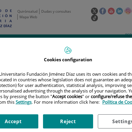
Este
Este
Este
Este
Quirónsalud
Dudas y consultas
enlace
enlace
enlace
enla
Mapa Web
Enlace
se
se
se
se
a
abrirá
abrirá
abrirá
abrir
una
Selecto
Idi
esp
en
en
en
en
aplicación
de
act
una
una
una
una
de
Actividad
Unidades
Formación y
externa.
Actual
idioma
científica
de apoyo
Empleo
ventana
ventana
ventana
vent
nueva.
nueva.
nueva.
nuev
Cookies configuration
Universitario Fundación Jiménez Díaz uses its own cookies and th
located in countries whose legislation does not guarantee an adequ
tection) for user authentication, statistical analysis, improving s
rsonalised advertising through the analysis of your navigation. Y
es by pressing the button "
Accept cookies
" or
configure/refuse th
rom this
Settings
. For more information click here:
Política de Co
ERTAS DE EMPLEO
|
PROJECT MANAGER
r
Accept
Reject
Setting
 Deadline: April 21th