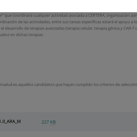
" que coordinará cualquier actividad asociada a CERTERA, organización admi
inación de las actividades, entre sus tareas específicas estará el apoyo a lo
n el desarrollo de terapias avanzadas (terapia celular, terapia génica y CAR-T c
ados en dichas terapias
nsalud.es aquellos candidatos que hayan cumplido los criterios de selección
1.0_ARA_M
227
KB