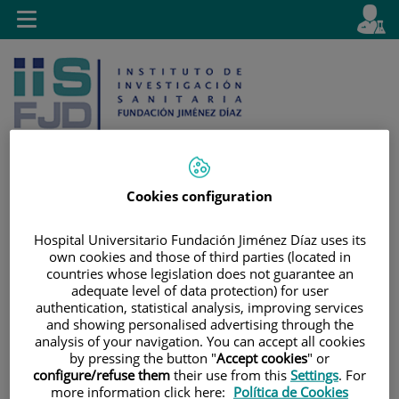
Saltar al contenido
E
Idiom
Toggle
es
navigation
activo
Cookies configuration
Saltar
Selector
Buscar
Hospital Universitario Fundación Jiménez Díaz uses its
al
de
own cookies and those of third parties (located in
contenido
idioma
countries whose legislation does not guarantee an
adequate level of data protection) for user
authentication, statistical analysis, improving services
and showing personalised advertising through the
analysis of your navigation. You can accept all cookies
by pressing the button "
Accept cookies
" or
configure/refuse them
their use from this
Settings
. For
more information click here:
Política de Cookies