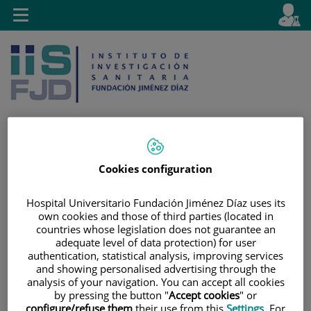
Saltar al contenido
E
Idiom
Toggle
es
navigation
activo
Cookies configuration
Saltar
Selector
Buscar
al
de
contenido
idioma
Hospital Universitario Fundación Jiménez Díaz uses its
own cookies and those of third parties (located in
countries whose legislation does not guarantee an
adequate level of data protection) for user
authentication, statistical analysis, improving services
and showing personalised advertising through the
analysis of your navigation. You can accept all cookies
by pressing the button "
Accept cookies
" or
configure/refuse them
their use from this
Settings
. For