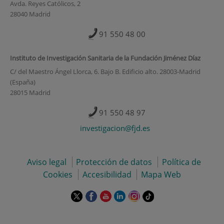
Avda. Reyes Católicos, 2
28040 Madrid
91 550 48 00
Instituto de Investigación Sanitaria de la Fundación Jiménez Díaz
C/ del Maestro Ángel Llorca, 6. Bajo B. Edificio alto. 28003-Madrid
(España)
28015 Madrid
91 550 48 97
investigacion@fjd.es
Aviso legal
Protección de datos
Política de
Cookies
Accesibilidad
Mapa Web
Este
Este
Este
Este
Este
Enlace
enlace
enlace
enlace
enlace
enlace
a
se
se
se
se
se
una