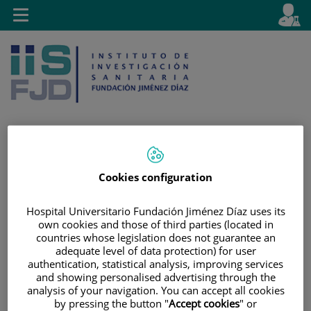
Saltar al contenido
E
Idiom
Toggle
es
navigation
activo
Saltar
Selector
Buscar
Cookies configuration
al
de
contenido
idioma
Hospital Universitario Fundación Jiménez Díaz uses its
own cookies and those of third parties (located in
countries whose legislation does not guarantee an
adequate level of data protection) for user
authentication, statistical analysis, improving services
and showing personalised advertising through the
analysis of your navigation. You can accept all cookies
by pressing the button "
Accept cookies
" or