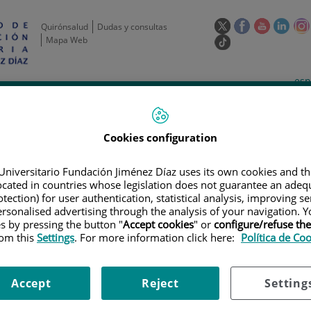
Este
Este
Este
Este
Quirónsalud
Dudas y consultas
enlace
enlace
enlace
enla
Mapa Web
Enlace
se
se
se
se
a
abrirá
abrirá
abrirá
abrir
una
Selecto
Idi
esp
en
en
en
en
aplicación
de
act
una
una
una
una
de
Actividad
Unidades
Formación y
externa.
Actual
idioma
científica
de apoyo
Empleo
ventana
ventana
ventana
vent
nueva.
nueva.
nueva.
nuev
Cookies configuration
Universitario Fundación Jiménez Díaz uses its own cookies and th
located in countries whose legislation does not guarantee an adequ
tection) for user authentication, statistical analysis, improving s
rsonalised advertising through the analysis of your navigation. Y
es by pressing the button "
Accept cookies
" or
configure/refuse th
rom this
Settings
. For more information click here:
Política de Co
ERTAS DE EMPLEO
|
TÉCNICO SUPERIOR LABORATORIO // SENIOR LAB
 laboratorio // Senior Laborat
Accept
Reject
Setting
mbre // Deadline: september 24th