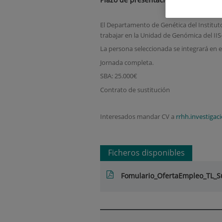
El Departamento de Genética del Institu
trabajar en la Unidad de Genómica del IIS
La persona seleccionada se integrará en 
Jornada completa.
SBA: 25.000€
Contrato de sustitución
Interesados mandar CV a
rrhh.investiga
Ficheros disponibles
Fomulario_OfertaEmpleo_TL_S