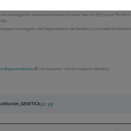
to de Investigación Sanitaria Fundación Jiménez Díaz (IIS FJD) busca TÉC
-FJD.
el equipo investigador del Departamento de Genética y la Unidad de Genómi
cion@quironsalud.es
con el asunto "técnico superior Genética"
ustitucion_GENETICA
241
KB