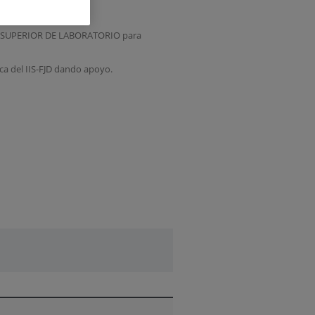
NICO SUPERIOR DE LABORATORIO para
ca del IIS-FJD dando apoyo.