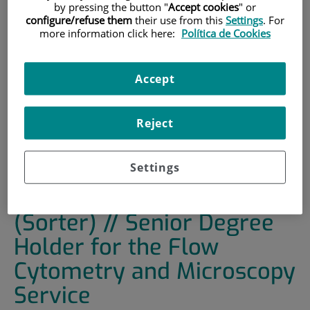
by pressing the button "
Accept cookies
" or
configure/refuse them
their use from this
Settings
. For
INICIO
|
FORMACIÓN Y EMPLEO
more information click here:
Política de Cookies
|
OFERTAS DE EMPLEO
|
TITULADO SUPERIOR DEL SERVICIO DE CITOMETRÍA
Accept
DE FLUJO Y MICROSCOPÍA (SORTER) // SENIOR DEGREE
HOLDER FOR THE FLOW CYTOMETRY AND MICROSCOPY
SERVICE
Reject
Titulado superior del
Settings
servicio de Citometría de
Flujo y Microscopía
(Sorter) // Senior Degree
Holder for the Flow
Cytometry and Microscopy
Service