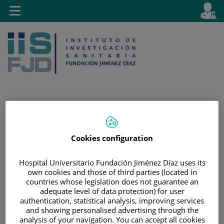
Saltar al contenido
E
Idiom
Toggle
es
navigation
activo
Saltar
Selector
Buscar
al
de
Cookies configuration
contenido
idioma
Hospital Universitario Fundación Jiménez Díaz uses its
own cookies and those of third parties (located in
countries whose legislation does not guarantee an
adequate level of data protection) for user
authentication, statistical analysis, improving services
and showing personalised advertising through the
analysis of your navigation. You can accept all cookies