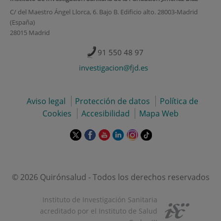
C/ del Maestro Ángel Llorca, 6. Bajo B. Edificio alto. 28003-Madrid
(España)
28015 Madrid
91 550 48 97
investigacion@fjd.es
Aviso legal
Protección de datos
Política de
Cookies
Accesibilidad
Mapa Web
Este
Este
Este
Este
Este
Enlace
enlace
enlace
enlace
enlace
enlace
a
se
se
se
se
se
una
abrirá
abrirá
abrirá
abrirá
abrirá
aplicación
en
en
en
en
en
externa.
© 2026 Quirónsalud - Todos los derechos reservados
una
una
una
una
una
ventana
ventana
ventana
ventana
ventana
Instituto de Investigación Sanitaria
nueva.
nueva.
nueva.
nueva.
nueva.
acreditado por el Instituto de Salud