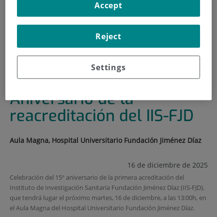
Accept
INICIO
|
FORMACIÓN Y EMPLEO
|
PLAN DE FORMACIÓN
Reject
|
16 DE DICIEMBRE DE 2025: ANIVERSARIO DE LA
REACREDITACIÓN DEL IIS-FJD
Settings
16 de diciembre de 2025:
Aniversario de la
reacreditación del IIS-FJD
Aula Magna, Hospital Universitario Fundación Jiménez Díaz
16 de diciembre de 2025
Celebración del 15º aniversario de la primera acreditación del
Instituto de Investigación Sanitaria Fundación Jiménez Díaz (IIS-FJD),
que tendrá lugar el próximo martes, 16 de diciembre, a las 13:00h, en
el Aula Magna del Hospital Universitario Fundación Jiménez Díaz.