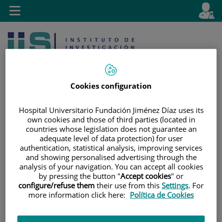
Saltar al contenido
E
Idiom
Toggle
es
navigation
activo
Cookies configuration
Hospital Universitario Fundación Jiménez Díaz uses its
own cookies and those of third parties (located in
Saltar
Selector
Buscar
countries whose legislation does not guarantee an
al
de
adequate level of data protection) for user
contenido
idioma
authentication, statistical analysis, improving services
and showing personalised advertising through the
analysis of your navigation. You can accept all cookies
by pressing the button "
Accept cookies
" or
configure/refuse them
their use from this
Settings
. For
more information click here:
Política de Cookies