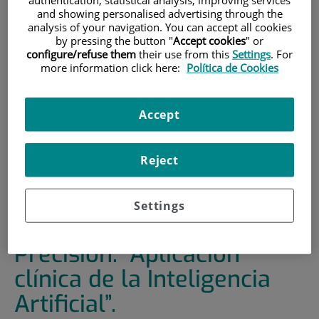
and showing personalised advertising through the
INICIO
|
FORMACIÓN Y EMPLEO
analysis of your navigation. You can accept all cookies
by pressing the button "
Accept cookies
" or
|
PLAN DE FORMACIÓN
configure/refuse them
their use from this
Settings
. For
|
19ª JORNADA INTERNACIONAL SOBRE
more information click here:
Política de Cookies
INVESTIGACIÓN TRASLACIONAL Y MEDICINA
PERSONALIZADA DE PRECISIÓN: “APLICACIÓN CLÍNICA DE
Accept
LA INTELIGENCIA ARTIFICIAL”.
19ª Jornada Internacional
Reject
sobre investigación
traslacional y Medicina
Settings
Personalizada de
Precisión: “Aplicación
clínica de la Inteligencia
Artificial”.