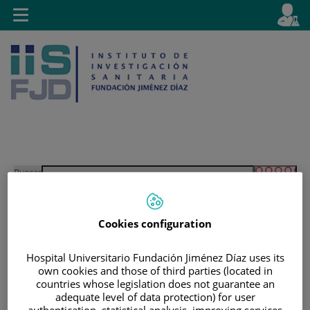
Saltar al contenido
E
Idiom
Toggle
es
navigation
activo
Saltar
Selector
Buscar
al
de
contenido
idioma
Cookies configuration
Hospital Universitario Fundación Jiménez Díaz uses its
own cookies and those of third parties (located in
countries whose legislation does not guarantee an
adequate level of data protection) for user
authentication, statistical analysis, improving services