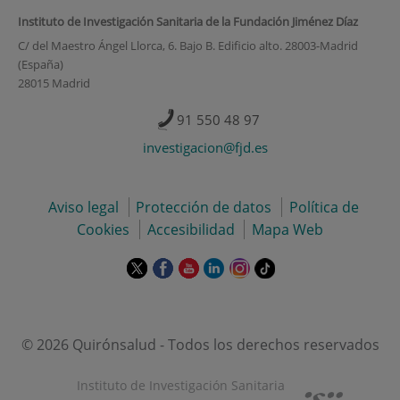
Instituto de Investigación Sanitaria de la Fundación Jiménez Díaz
C/ del Maestro Ángel Llorca, 6. Bajo B. Edificio alto. 28003-Madrid
(España)
28015 Madrid
91 550 48 97
investigacion@fjd.es
Aviso legal
Protección de datos
Política de
Cookies
Accesibilidad
Mapa Web
Este
Este
Este
Este
Este
Enlace
enlace
enlace
enlace
enlace
enlace
a
se
se
se
se
se
una
abrirá
abrirá
abrirá
abrirá
abrirá
aplicación
en
en
en
en
en
externa.
© 2026 Quirónsalud - Todos los derechos reservados
una
una
una
una
una
ventana
ventana
ventana
ventana
ventana
Instituto de Investigación Sanitaria
nueva.
nueva.
nueva.
nueva.
nueva.