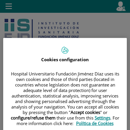
Saltar al contenido
E
Idiom
Toggle
es
navigation
activo
Cookies configuration
Saltar
Selector
Buscar
Hospital Universitario Fundación Jiménez Díaz uses its
al
de
own cookies and those of third parties (located in
contenido
idioma
countries whose legislation does not guarantee an
adequate level of data protection) for user
authentication, statistical analysis, improving services
and showing personalised advertising through the
analysis of your navigation. You can accept all cookies
by pressing the button "
Accept cookies
" or
configure/refuse them
their use from this
Settings
. For
more information click here:
Política de Cookies